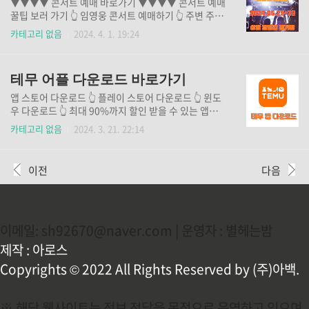
▼▼▼▼ 콘서트 예매 바로가기 ▼▼▼▼ 콘서트 예매
고 에어컨 청소 비용 비교 크몽 에어컨 청소 비용 비
꿀팁 보러 가기 👆 임영웅 콘서트 예매하기 👆 주변 주차
교 에어컨 사전 점검하기
장 할인받기 👆 우리들의 히어로 임영웅 콘서트를 기다
카테고리 없음
2024. 4. 1. 19:24
리신 분들 많으시죠? 그 분들이 기뻐하실 소식을 들고
왔습니다. 2024년 5월 25일~26일 2일 동안 서울 상암
월드컵 경기장에서 임영웅 앙코르 콘서트가 진행된다
테무 어플 다운로드 바로가기
고 합니다. 티켓팅 전쟁을 방불케하는 임영웅 콘서트 예
매는 정말 너무나 어려운 난이도 입니다. 부모님들께 효
앱 스토어 다운로드 👆 플레이 스토어 다운로드 👆 윈도
자, 효녀가 될 수 있는 절호의 기회를 잡으시려면 콘서
우 다운로드 👆 최대 90%까지 할인 받을 수 있는 앱에
트 예매 꿀팁을 미리 숙지하시고 준비하셔야 합니다. 위
대해 알고 계시나요? 최고의 할인율을 자랑하는 테무
카테고리 없음
2024. 3. 21. 22:14
의 링크를 통해서 유용한 정보 얻으셔서 꼭 티켓팅에 성
앱이 바로 그것입니다. 중국에서 계발된 이 앱은 출시된
공하시기를 바랍니다.
지 1년도 안 되어서 미국에서 선풍적인 인기를 끌고 있
다고 합니다. 아마존까지 위협하는 거대한 앱으로 성장
이전
다음
한 테무를 어서 빨리 다운로드 받으셔서 최고의 할인율
로 원하시는 물건을 구입해 보세요. 해외 쇼핑의 즐거움
을 누리실 수 있습니다. 어서 서둘러서 할인 쿠폰 혜택
도 꼭 받아보세요.
이메일: sh92670@naver.com | 운영자 : 별헤는밤
제작 : 아로스
Copyrights © 2022 All Rights Reserved by (주)아백.
※ 해당 웹사이트는 정보 전달을 목적으로 운영하고 있으며,