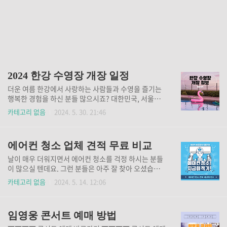
2024 한강 수영장 개장 일정
더운 여름 한강에서 사랑하는 사람들과 수영을 즐기는
행복한 경험을 하신 분들 많으시죠? 대한민국, 서울의
심장과도 같은 아름다운 한강에서 무더위를 식힐 날이
카테고리 없음
2024. 5. 30. 21:46
다가 오고 있습니다. 올해는 단 6곳만 개장한다고 하니
미리 알고 가셔야 헛걸음 하시는 일이 없으실 것입니
다. 아래 링크에 올해 개장하는 한강 수영장의 개장 일
에어컨 청소 업체 견적 무료 비교
정과 이용요금을 최대 100%까지 할인 받는 방법을 정
리해 두었습니다. 꼭 미리 파악하시고 좋은 정보 많이
날이 매우 더워지면서 에어컨 청소를 걱정 하시는 분들
얻어 가시기 바랍니다. 수영장별 개장일 확인👆 이용
이 많으실 텐데요. 그런 분들은 아주 잘 찾아 오셨습니
요금 할인받기 👆 실시간 주차정보 확인👆
다. 에어컨 청소 업체마다 방문해서 견적 비교하는 것이
카테고리 없음
2024. 5. 14. 12:06
보통일이 아니시죠? 그래서 제가 에어컨 청소 업체들을
한 데 모아 견적을 무료로 비교해 볼 수 있는 곳을 찾아
왔습니다. 참고하셔서 금보다 더 귀한 시간을 아끼셔서
임영웅 콘서트 예매 방법
효율적으로 사용하시기 바랍니다. 아래 링크를 통해서
손쉽게 에어컨 청소 견적을 무료로 비교해 보세요. 숨