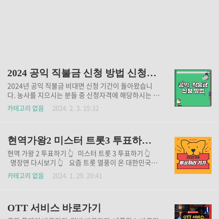
2024 공익 직불금 신청 방법 신청자격 신청 서류
2024년 공익 직불금 비대면 신청 기간이 돌아왔습니
다. 농사를 지으시는 분들 중 신청자격에 해당하시는 분
들은 어서 빨리 서두르셔서 공익 직불금을 수령해 가시
카테고리 없음
2024. 2. 3. 15:32
기 바랍니다. 올해 부터는 직불금 최저 금액이 120만원
에서 130만원으로 10만원 상향되었다고 합니다. 요즘
쌀값은 오르지 않고 물가는 엄청 치솟아서 걱정이 많으
현역가왕2 미스터 트롯3 투표하러 가기
실텐데요, 간편 신청만으로도 최소 130만원 받아가실
수 있으니 서둘러서 신청하시기 바랍니다. 공익 직불금
현역 가왕 2 투표하기 👆 미스터 트롯 3 투표하기 👆
계산하기 공익 직불금 신청방법 >> 공익 직불금 신청
명장면 다시보기 👆 요즘 트롯 열풍이 온 대한민국을
서류 다운 받기
덮치고 있습니다. 티비 조선의 메인 프로그램인 미스터
카테고리 없음
2024. 1. 29. 20:41
트롯3가 드디어 시작되었습니다. mbn의 현역 가왕 2
역시 트롯계에 뛰어난 현역들이 대거 등장해서 선풍적
인 인기를 끌며 시청률을 견인해 가고 있습니다. 자신이
OTT 서비스 바로가기
응원하는 가수에게 투표할 수 있는 기회가 각 프로그램
마다 있는데 편리함을 위해 한 곳에 모두 모아 두었습니