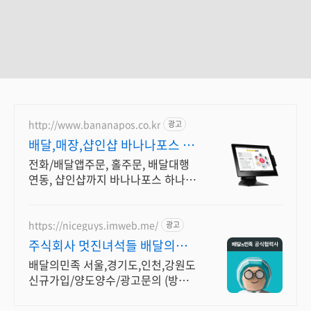
http://www.bananapos.co.kr
광고
배달,매장,샵인샵 바나나포스 가
입시 1개월 무료
전화/배달앱주문, 홀주문, 배달대행
연동, 샵인샵까지 바나나포스 하나로
해결하세요!
https://niceguys.imweb.me/
광고
주식회사 멋진녀석들 배달의민족
공식협력사
배달의민족 서울,경기도,인천,강원도
신규가입/양도양수/광고문의 (방문상
담)